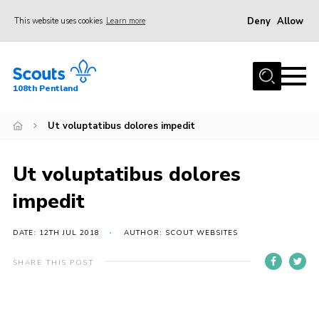
Deny
Allow
This website uses cookies
Learn more
Menu
Home
108th Pentland
About Us
Ut voluptatibus dolores impedit
Join
Volunteer
Ut voluptatibus dolores
Beavers
impedit
Cubs
Scouts
DATE: 12TH JUL 2018
AUTHOR: SCOUT WEBSITES
Group
SHARE THIS POST
Gallery
Contact