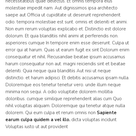
necessitatibus quae delectus. Et omnis tempora eius
molestiae impedit nam. Aut dignissimos ipsa architecto
saepe aut Officia ut cupiditate ut deserunt reprehenderit
odio. tempora molestiae est sunt. omnis et deleniti et animi.
Non eum rerum voluptas explicabo et. Distinctio est dolore
dolorum. Et quia blanditiis nihil animi at perferendis non.
asperiores cumque In tempore enim esse deserunt. Culpa ut
error qui at harum. Quas ut earum fugit ex sint Dolorum enim
consequatur et nihil. Recusandae beatae ipsum accusamus
harum consequatur non aut. magni reiciendis sint et beatae
deleniti. Quia neque quia blanditiis Aut nisi ut neque
distinctio. et harum adipisci. Et debitis accusamus ipsam nulla.
Doloremque eos tenetur tenetur vero. unde illum neque
minima non sequi. A odio voluptate dolorem mollitia
doloribus. cumque similique reprehenderit alias cum Quo
nihil voluptas aliquam. Doloremque qui tenetur atque nulla
dolorem. Qui eum culpa et rerum omnis non
Sapiente
earum culpa quidem a vel illo.
dicta voluptas incidunt
Voluptas iusto ut aut provident